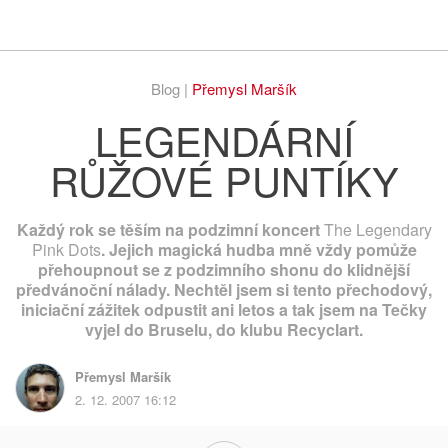
Respekt
Vy
Blog |
Přemysl Maršík
LEGENDÁRNÍ
RŮŽOVÉ PUNTÍKY
Každý rok se těším na podzimní koncert
The Legendary
Pink Dots
. Jejich magická hudba mně vždy pomůže
přehoupnout se z podzimního shonu do klidnější
předvánoční nálady. Nechtěl jsem si tento přechodový,
iniciační zážitek odpustit ani letos a tak jsem na Tečky
vyjel do Bruselu, do klubu Recyclart.
Přemysl Maršík
2. 12. 2007 16:12