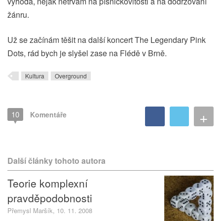
výhoda, nějak netrvám na písničkovitosti a na dodržování
žánru.
Už se začínám těšit na další koncert The Legendary Pink
Dots, rád bych je slyšel zase na Flédě v Brně.
Kultura
Overground
+
10
Komentáře
Další články tohoto autora
Teorie komplexní
pravděpodobnosti
Přemysl Maršík, 10. 11. 2008