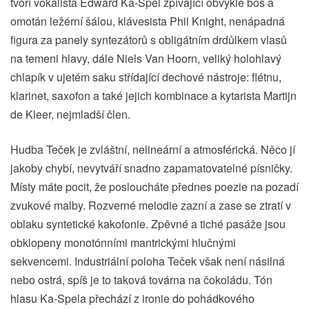
tvoří vokalista Edward Ka-Spel zpívající obvykle bos a
omotán ležérní šálou, klávesista Phil Knight, nenápadná
figura za panely syntezátorů s obligátním drdůlkem vlasů
na temeni hlavy, dále Niels Van Hoorn, veliký holohlavý
chlapík v ujetém saku střídající dechové nástroje: flétnu,
klarinet, saxofon a také jejich kombinace a kytarista Martijn
de Kleer, nejmladší člen.
Hudba Teček je zvláštní, nelineární a atmosférická. Něco jí
jakoby chybí, nevytváří snadno zapamatovatelné písničky.
Místy máte pocit, že posloucháte přednes poezie na pozadí
zvukové malby. Rozverné melodie zazní a zase se ztratí v
oblaku syntetické kakofonie. Zpěvné a tiché pasáže jsou
obklopeny monotónními mantrickými hlučnými
sekvencemi. Industriální poloha Teček však není násilná
nebo ostrá, spíš je to taková továrna na čokoládu. Tón
hlasu Ka-Spela přechází z ironie do pohádkového