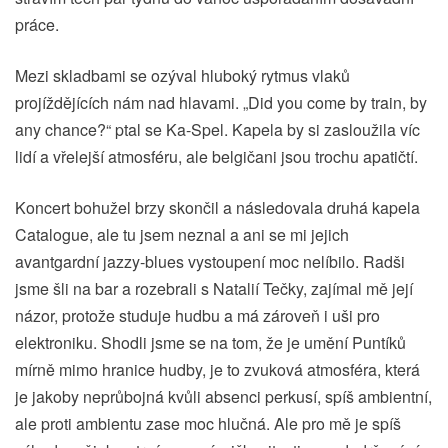
práce.
Mezi skladbami se ozýval hluboký rytmus vlaků
projíždějících nám nad hlavami. „Did you come by train, by
any chance?“ ptal se Ka-Spel. Kapela by si zasloužila víc
lidí a vřelejší atmosféru, ale belgičani jsou trochu apatičtí.
Koncert bohužel brzy skončil a následovala druhá kapela
Catalogue, ale tu jsem neznal a ani se mi jejich
avantgardní jazzy-blues vystoupení moc nelíbilo. Radši
jsme šli na bar a rozebrali s Natalií Tečky, zajímal mě její
názor, protože studuje hudbu a má zároveň i uši pro
elektroniku. Shodli jsme se na tom, že je umění Puntíků
mírně mimo hranice hudby, je to zvuková atmosféra, která
je jakoby neprůbojná kvůli absenci perkusí, spíš ambientní,
ale proti ambientu zase moc hlučná. Ale pro mě je spíš