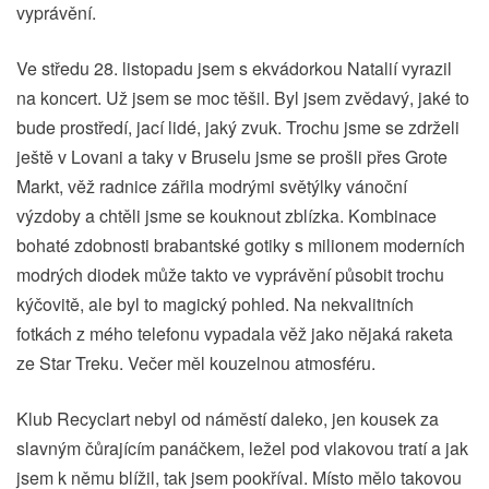
vyprávění.
Ve středu 28. listopadu jsem s ekvádorkou Natalií vyrazil
na koncert. Už jsem se moc těšil. Byl jsem zvědavý, jaké to
bude prostředí, jací lidé, jaký zvuk. Trochu jsme se zdrželi
ještě v Lovani a taky v Bruselu jsme se prošli přes Grote
Markt, věž radnice zářila modrými světýlky vánoční
výzdoby a chtěli jsme se kouknout zblízka. Kombinace
bohaté zdobnosti brabantské gotiky s milionem moderních
modrých diodek může takto ve vyprávění působit trochu
kýčovitě, ale byl to magický pohled. Na nekvalitních
fotkách z mého telefonu vypadala věž jako nějaká raketa
ze Star Treku. Večer měl kouzelnou atmosféru.
Klub Recyclart nebyl od náměstí daleko, jen kousek za
slavným čůrajícím panáčkem, ležel pod vlakovou tratí a jak
jsem k němu blížil, tak jsem pookříval. Místo mělo takovou