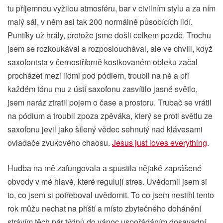
tu příjemnou vyžilou atmosféru, bar v civilním stylu a za ním
malý sál, v něm asi tak 200 normálně působících lidí.
Puntíky už hrály, protože jsme došli celkem pozdě. Trochu
jsem se rozkoukával a rozposlouchával, ale ve chvíli, když
saxofonista v černostříbrně kostkovaném obleku začal
procházet mezi lidmi pod pódiem, troubil na ně a při
každém tónu mu z ústí saxofonu zasvítilo jasné světlo,
jsem naráz ztratil pojem o čase a prostoru. Trubač se vrátil
na pódium a troubil zpoza zpěváka, který se proti světlu ze
saxofonu jevil jako šílený vědec sehnutý nad klávesami
ovladače zvukového chaosu.
Jesus just loves everything
.
Hudba na mě zafungovala a spustila nějaké zaprášené
obvody v mé hlavě, které regulují stres. Uvědomil jsem si
to, co jsem si potřeboval uvědomit. To co jsem nestihl tento
rok můžu nechat na příští a místo zbytečného dohánění
strávím těch pár týdnů do vánoc uspořádáním dosavadní