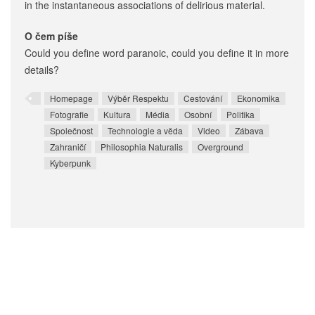
in the instantaneous associations of delirious material.
O čem píše
Could you define word paranoic, could you define it in more
details?
Homepage
Výběr Respektu
Cestování
Ekonomika
Fotografie
Kultura
Média
Osobní
Politika
Společnost
Technologie a věda
Video
Zábava
Zahraničí
Philosophia Naturalis
Overground
Kyberpunk