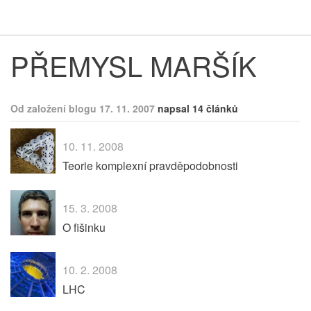
Respekt
Vy
PŘEMYSL MARŠÍK
Od založení blogu 17. 11. 2007
napsal 14 článků
10. 11. 2008
Teorie komplexní pravděpodobnosti
15. 3. 2008
O fišinku
10. 2. 2008
LHC