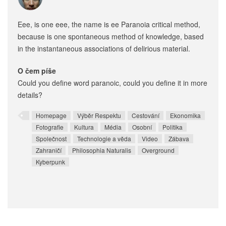
Eee, is one eee, the name is ee Paranoia critical method,
because is one spontaneous method of knowledge, based
in the instantaneous associations of delirious material.
O čem píše
Could you define word paranoic, could you define it in more
details?
Homepage
Výběr Respektu
Cestování
Ekonomika
Fotografie
Kultura
Média
Osobní
Politika
Společnost
Technologie a věda
Video
Zábava
Zahraničí
Philosophia Naturalis
Overground
Kyberpunk