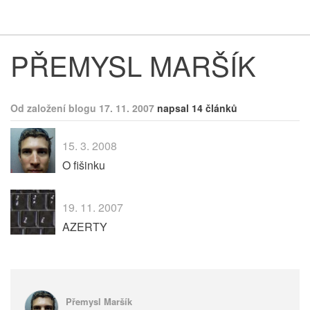
Respekt
Vy
PŘEMYSL MARŠÍK
Od založení blogu 17. 11. 2007
napsal 14 článků
15. 3. 2008
O fišinku
19. 11. 2007
AZERTY
Přemysl Maršík