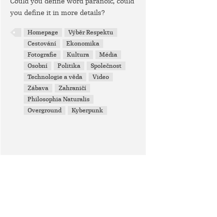
Could you define word paranoic, could
you define it in more details?
Homepage
Výběr Respektu
Cestování
Ekonomika
Fotografie
Kultura
Média
Osobní
Politika
Společnost
Technologie a věda
Video
Zábava
Zahraničí
Philosophia Naturalis
Overground
Kyberpunk