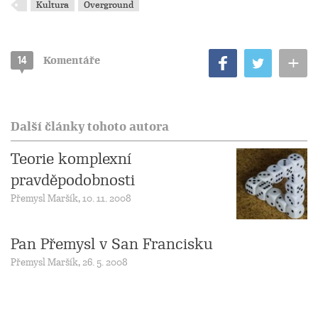
Kultura
Overground
+
14
Komentáře
Další články tohoto autora
Teorie komplexní
pravděpodobnosti
Přemysl Maršík, 10. 11. 2008
Pan Přemysl v San Francisku
Přemysl Maršík, 26. 5. 2008