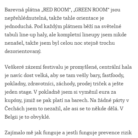
Barevná plátna „RED ROOM“, „GREEN ROOM“ jsou
nepřehlédnutelná, takže tahle orientace je
jednoduchá. Pod každým plátnem běží na světelné
tabuli line-up haly, ale kompletní lineupy jsem nikde
nenašel, takže jsem byl celou noc stejně trochu
dezorientovaný.
Veškeré zázemí festivalu je promyšlené, centrální hala
je navíc dost velká, aby se tam vešly bary, fastfoody,
pokladny, zdravotníci, záchody, prodej triček a ješte
jeden stage. V pokladně jsem si vyměnil eura za
kupóny, jimiž se pak platí na barech. Na žádné párty v
Čechách jsem to nezažil, ale asi se to někde dělá. V
Belgii je to obvyklé.
Zajímalo mě jak funguje a jestli funguje prevence rizik