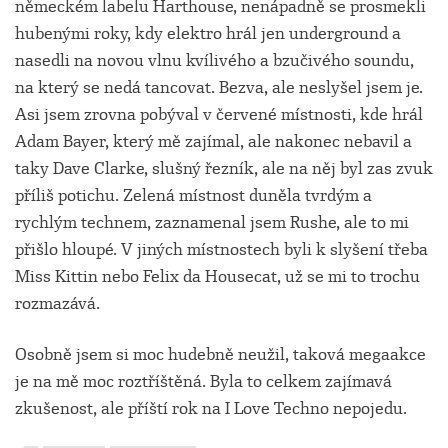
německém labelu Harthouse, nenápadně se prosmekli
hubenými roky, kdy elektro hrál jen underground a
nasedli na novou vlnu kvílivého a bzučivého soundu,
na který se nedá tancovat. Bezva, ale neslyšel jsem je.
Asi jsem zrovna pobýval v červené místnosti, kde hrál
Adam Bayer, který mě zajímal, ale nakonec nebavil a
taky Dave Clarke, slušný řezník, ale na něj byl zas zvuk
příliš potichu. Zelená místnost duněla tvrdým a
rychlým technem, zaznamenal jsem Rushe, ale to mi
přišlo hloupé. V jiných místnostech byli k slyšení třeba
Miss Kittin nebo Felix da Housecat, už se mi to trochu
rozmazává.
Osobně jsem si moc hudebně neužil, taková megaakce
je na mě moc roztříštěná. Byla to celkem zajímavá
zkušenost, ale příští rok na I Love Techno nepojedu.