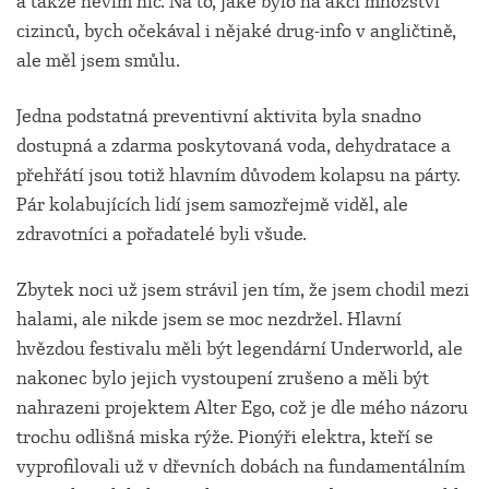
a takže nevím nic. Na to, jaké bylo na akci množství
cizinců, bych očekával i nějaké drug-info v angličtině,
ale měl jsem smůlu.
Jedna podstatná preventivní aktivita byla snadno
dostupná a zdarma poskytovaná voda, dehydratace a
přehřátí jsou totiž hlavním důvodem kolapsu na párty.
Pár kolabujících lidí jsem samozřejmě viděl, ale
zdravotníci a pořadatelé byli všude.
Zbytek noci už jsem strávil jen tím, že jsem chodil mezi
halami, ale nikde jsem se moc nezdržel. Hlavní
hvězdou festivalu měli být legendární Underworld, ale
nakonec bylo jejich vystoupení zrušeno a měli být
nahrazeni projektem Alter Ego, což je dle mého názoru
trochu odlišná miska rýže. Pionýři elektra, kteří se
vyprofilovali už v dřevních dobách na fundamentálním