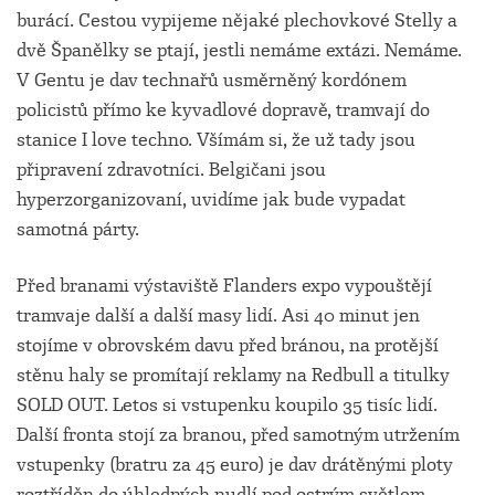
burácí. Cestou vypijeme nějaké plechovkové Stelly a
dvě Španělky se ptají, jestli nemáme extázi. Nemáme.
V Gentu je dav technařů usměrněný kordónem
policistů přímo ke kyvadlové dopravě, tramvají do
stanice I love techno. Všímám si, že už tady jsou
připravení zdravotníci. Belgičani jsou
hyperzorganizovaní, uvidíme jak bude vypadat
samotná párty.
Před branami výstaviště Flanders expo vypouštějí
tramvaje další a další masy lidí. Asi 40 minut jen
stojíme v obrovském davu před bránou, na protější
stěnu haly se promítají reklamy na Redbull a titulky
SOLD OUT. Letos si vstupenku koupilo 35 tisíc lidí.
Další fronta stojí za branou, před samotným utržením
vstupenky (bratru za 45 euro) je dav drátěnými ploty
roztříděn do úhledných nudlí pod ostrým světlem.