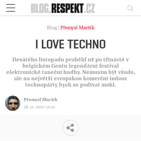
Respekt
Vy
Blog |
Přemysl Maršík
I LOVE TECHNO
Desátého listopadu proběhl už po třinácté v
belgickém Gentu legendární festival
elektronické taneční hudby. Nemusím být všude,
ale na největší evropskou komerční indoor
technopárty bych se podívat mohl.
Přemysl Maršík
26. 11. 2007 10:11