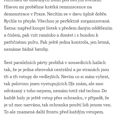
Hlavou mi proběhne krátká reminiscence na
demonstrace v Praze. Necítím se v davu úplně dobře.
Rychle to přejde. Všechno je perfektně zorganizované.
Šatna: napřed koupit lístek s předem daným oddělením
a číslem, pak vzít ramínko a donést i s bundou k
patřičnému pultu. Pak ještě jedna kontrola, jen letmá,
nemáme žádné batohy.
Šest paralelních párty probíhá v sousedících halách
tak, že je jedna obrovská centrální a po stranách jsou
tři a tři vstupy do vedlejších. Nevím co si mám vybrat,
tak polovinu jmen vystupujících DJs znám, ale moc
odvázaný z toho nejsem, nemám totiž rád techno. Do
každé haly je ještě vstup přes ochranku, v případě, že
je už moc narváno, tak ochranka pouští lidi jenom ven.
To ale znamená další frontu před každým vstupem.