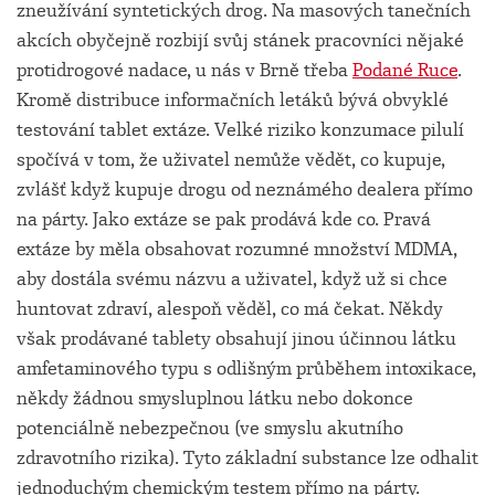
zneužívání syntetických drog. Na masových tanečních
akcích obyčejně rozbijí svůj stánek pracovníci nějaké
protidrogové nadace, u nás v Brně třeba
Podané Ruce
.
Kromě distribuce informačních letáků bývá obvyklé
testování tablet extáze. Velké riziko konzumace pilulí
spočívá v tom, že uživatel nemůže vědět, co kupuje,
zvlášť když kupuje drogu od neznámého dealera přímo
na párty. Jako extáze se pak prodává kde co. Pravá
extáze by měla obsahovat rozumné množství MDMA,
aby dostála svému názvu a uživatel, když už si chce
huntovat zdraví, alespoň věděl, co má čekat. Někdy
však prodávané tablety obsahují jinou účinnou látku
amfetaminového typu s odlišným průběhem intoxikace,
někdy žádnou smysluplnou látku nebo dokonce
potenciálně nebezpečnou (ve smyslu akutního
zdravotního rizika). Tyto základní substance lze odhalit
jednoduchým chemickým testem přímo na párty.