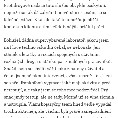
Protidrogové nadace tuto službu obvykle poskytují:
nejenže se tak dá zabránit největším excesům, co se
falešné extáze týká, ale také to umožňuje bližší
kontakt s klienty a tím i efektivnější sociální práci.
Bohužel, žádná supervybavená laboratoř, jakou jsem
na I love techno vskutku čekal, se nekonala. Jen
stánek s letáčky o rizicích spojených s užíváním
rozličných drog a u stánku pár znuděných pracovníků.
Snažil jsem se chvíli tvářit jako zmatený uživatel a
čekal jsem nějakou intervenci, avšak marně. Tak jsem
se začal frankofonů vyptávat jaké mají aktivity a proč
netestují, ale taky jsem se toho moc nedozvěděl. Prý
snad jindy testují, ale ne tady. Možná už se vlna zlomila
a ustoupila. Vlámskojazyčný team hned vedle vypadal
trochu aktivněji, ale všichni byli právě zaneprázdnění