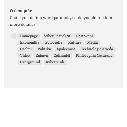
O čem píše
Could you define word paranoic, could you define it in
more details?
Homepage
Výběr Respektu
Cestování
Ekonomika
Fotografie
Kultura
Média
Osobní
Politika
Společnost
Technologie a věda
Video
Zábava
Zahraničí
Philosophia Naturalis
Overground
Kyberpunk